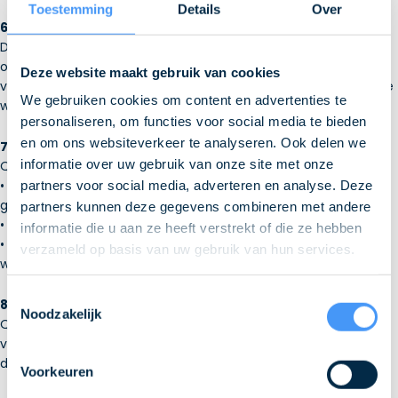
Toestemming
Details
Over
6. Externe Links
De website kan links bevatten naar externe websites die niet
onder het beheer van QLS vallen. QLS is niet verantwoordelijk
Deze website maakt gebruik van cookies
voor de inhoud, beschikbaarheid of praktijken van deze externe
We gebruiken cookies om content en advertenties te
websites.
personaliseren, om functies voor social media te bieden
en om ons websiteverkeer te analyseren. Ook delen we
7. Aansprakelijkheid
informatie over uw gebruik van onze site met onze
QLS aanvaardt geen aansprakelijkheid voor:
• Schade als gevolg van het gebruik van of het niet kunnen
partners voor social media, adverteren en analyse. Deze
gebruiken van de website.
partners kunnen deze gegevens combineren met andere
• Informatie op de website die mogelijk onvolledig of onjuist is.
informatie die u aan ze heeft verstrekt of die ze hebben
• Virussen of andere schadelijke software die mogelijk via de
verzameld op basis van uw gebruik van hun services.
website worden verspreid.
Toestemmingsselectie
8. Wijzigingen van de Voorwaarden
Noodzakelijk
QLS behoudt zich het recht voor om deze algemene
voorwaarden op elk moment te wijzigen. Wij adviseren u
daarom regelmatig deze pagina te raadplegen.
Voorkeuren