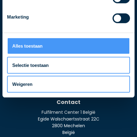
Marketing
Over ons
Alles toestaan
Wij zijn QLS
Selectie toestaan
Nieuws & Blogs
Veelgestelde vragen
Weigeren
Algemene voorwaarden
Contact
Fulfilment Center 1 België
Egide Walschaertsstraat 22C
2800 Mechelen
België