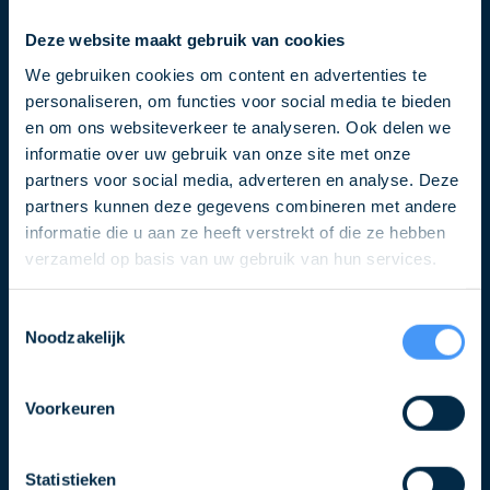
Deze website maakt gebruik van cookies
E-
We gebruiken cookies om content en advertenties te
mailadres
personaliseren, om functies voor social media te bieden
en om ons websiteverkeer te analyseren. Ook delen we
informatie over uw gebruik van onze site met onze
partners voor social media, adverteren en analyse. Deze
partners kunnen deze gegevens combineren met andere
informatie die u aan ze heeft verstrekt of die ze hebben
verzameld op basis van uw gebruik van hun services.
Volg ons ook op
Toestemmingsselectie
Noodzakelijk
Voorkeuren
Partners
Statistieken