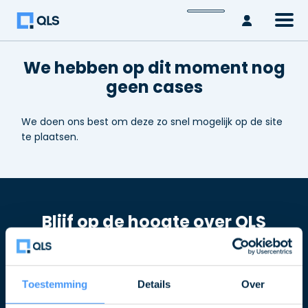
Inlogge
We hebben op dit moment nog
geen cases
We doen ons best om deze zo snel mogelijk op de site
te plaatsen.
Blijf op de hoogte over QLS
Schrijf u in voor de nieuwsbrief
Naam
Toestemming
Details
Over