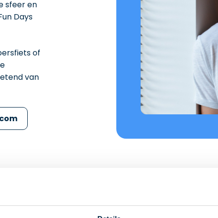
e sfeer en
 Fun Days
ersfiets of
de
ietend van
.com