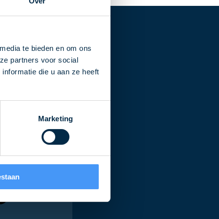
Over
 media te bieden en om ons
r QLS
ze partners voor social
nformatie die u aan ze heeft
Marketing
 ons ook
estaan