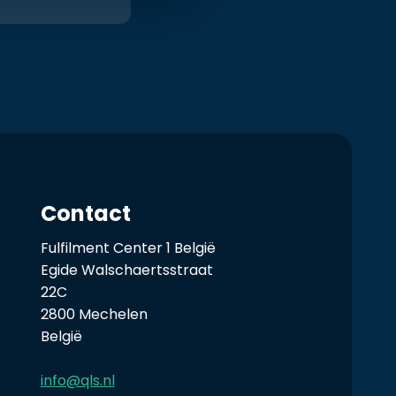
Contact
Fulfilment Center 1 België
Egide Walschaertsstraat
22C
2800 Mechelen
België
info@qls.nl