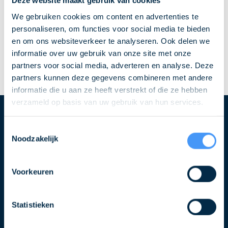
Deze website maakt gebruik van cookies
We gebruiken cookies om content en advertenties te
personaliseren, om functies voor social media te bieden
en om ons websiteverkeer te analyseren. Ook delen we
informatie over uw gebruik van onze site met onze
partners voor social media, adverteren en analyse. Deze
partners kunnen deze gegevens combineren met andere
informatie die u aan ze heeft verstrekt of die ze hebben
verzameld op basis van uw gebruik van hun services.
Blijf op de hoogte over QLS
Toestemmingsselectie
Noodzakelijk
Schrijf u in voor de nieuwsbrief
Naam
Voorkeuren
Statistieken
E-