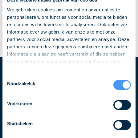
We gebruiken cookies om content en advertenties te
personaliseren, om functies voor social media te bieden
en om ons websiteverkeer te analyseren. Ook delen we
informatie over uw gebruik van onze site met onze
partners voor social media, adverteren en analyse. Deze
partners kunnen deze gegevens combineren met andere
informatie die u aan ze heeft verstrekt of die ze hebben
verzameld op basis van uw gebruik van hun services.
Blijf op de hoogte over QLS
Toestemmingsselectie
Noodzakelijk
Schrijf u in voor de nieuwsbrief
Naam
Voorkeuren
Statistieken
E-
mailadres