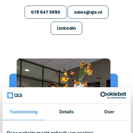
078 647 5590
sales@qls.nl
LinkedIn
Toestemming
Details
Over
Deze website maakt gebruik van cookies