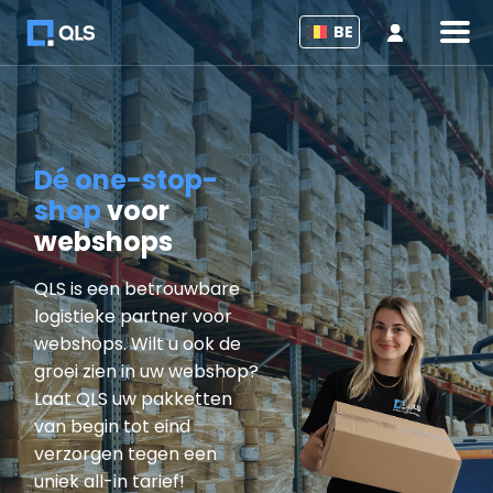
Inlogge
BE
Dé one-stop-
shop
voor
webshops
QLS is een betrouwbare
logistieke partner voor
webshops. Wilt u ook de
groei zien in uw webshop?
Laat QLS uw pakketten
van begin tot eind
verzorgen tegen een
uniek all-in tarief!