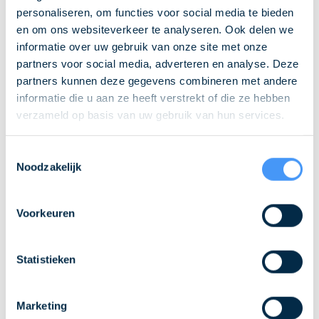
Volg uw bestellingen nauwlettend binnen my.QLS met
personaliseren, om functies voor social media te bieden
24/7 toegang tot het systeem blijft u constant op de
en om ons websiteverkeer te analyseren. Ook delen we
hoogte van uw bestellingen. Waar u ook bent, my.QLS
is altijd binnen handbereik, waar en wanneer u het
informatie over uw gebruik van onze site met onze
nodig heeft.
partners voor social media, adverteren en analyse. Deze
partners kunnen deze gegevens combineren met andere
informatie die u aan ze heeft verstrekt of die ze hebben
Ontdek meer over my.QLS
verzameld op basis van uw gebruik van hun services.
Toestemmingsselectie
Noodzakelijk
Onze integraties en
Voorkeuren
vervoerders
De meest populaire koppelingen zijn bij ons
Statistieken
integreerbaar
. Staat
u koppeling
er niet tussen? Neem
dan
gerust
contact
met ons op om de mogelijkheden
te bespreken! Ons zelf ontwikkelde verzendplatform
Marketing