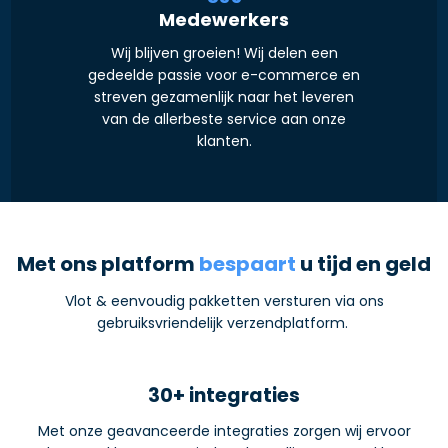
Medewerkers
Wij blijven groeien! Wij delen een
gedeelde passie voor e-commerce en
streven gezamenlijk naar het leveren
van de allerbeste service aan onze
klanten.
Met ons platform
bespaart
u tijd en geld
Vlot & eenvoudig pakketten versturen via ons
gebruiksvriendelijk verzendplatform.
30+ integraties
Met onze geavanceerde integraties zorgen wij ervoor