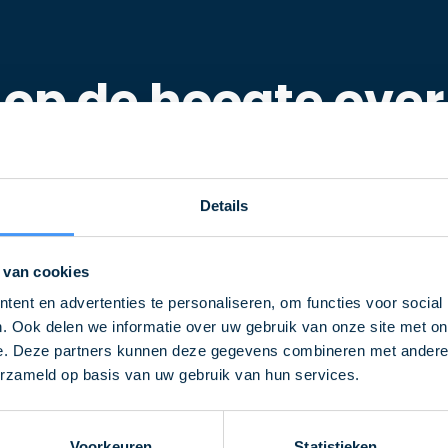
f op de hoogte ove
de nieuwsbrief
Details
Volg
op
 van cookies
ent en advertenties te personaliseren, om functies voor social
. Ook delen we informatie over uw gebruik van onze site met on
e. Deze partners kunnen deze gegevens combineren met andere i
erzameld op basis van uw gebruik van hun services.
Voorkeuren
Statistieken