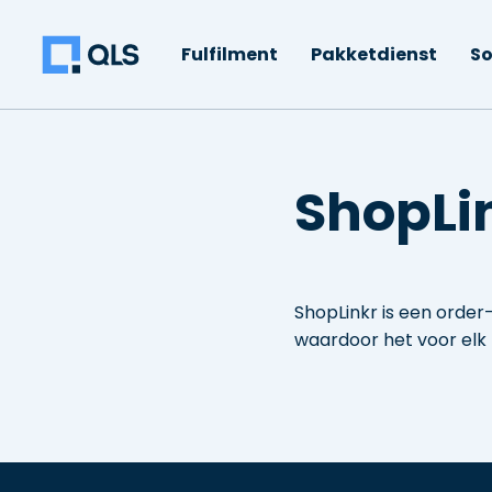
Fulfilment
Pakketdienst
So
ShopLi
ShopLinkr is een orde
waardoor het voor elk b