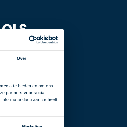
r QLS
Over
 ons ook
 media te bieden en om ons
ze partners voor social
nformatie die u aan ze heeft
Marketing