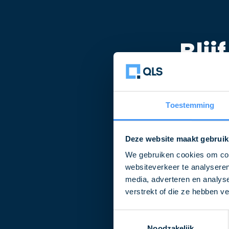
Blij
Schrijf u in voor 
Toestemming
Naam
Deze website maakt gebruik
We gebruiken cookies om cont
E-
websiteverkeer te analyseren
mailadres
media, adverteren en analys
verstrekt of die ze hebben v
Toestemmingsselectie
Noodzakelijk