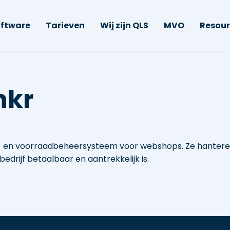
ftware
Tarieven
Wij zijn QLS
MVO
Resour
nkr
r- en voorraadbeheersysteem voor webshops. Ze hantere
edrijf betaalbaar en aantrekkelijk is.