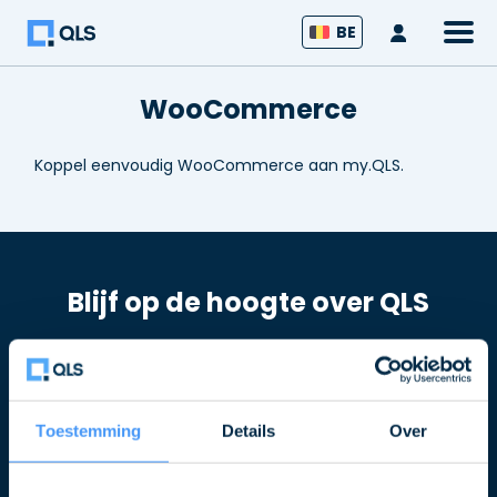
Inlogge
BE
WooCommerce
Koppel eenvoudig WooCommerce aan my.QLS.
Blijf op de hoogte over QLS
Schrijf u in voor de nieuwsbrief
Naam
Toestemming
Details
Over
E-