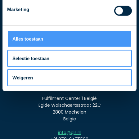
Marketing
Over ons
Alles toestaan
Wij zijn QLS
Nieuws & Blogs
Selectie toestaan
Veelgestelde vragen
Algemene voorwaarden
Weigeren
Contact
Fulfilment Center 1 België
Egide Walschaertsstraat 22C
2800 Mechelen
België
info@qls.nl